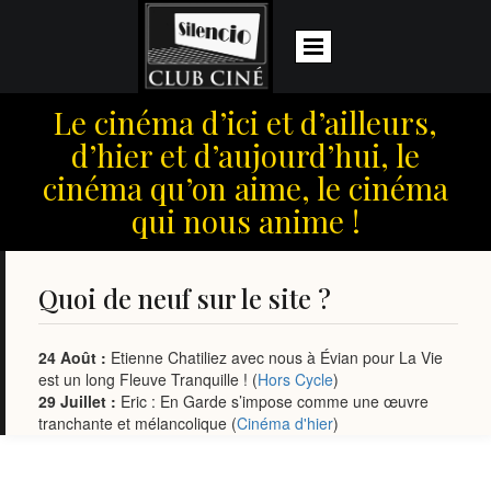
Le cinéma d’ici et d’ailleurs,
d’hier et d’aujourd’hui, le
cinéma qu’on aime, le cinéma
qui nous anime !
Quoi de neuf sur le site ?
24 Août :
Etienne Chatiliez avec nous à Évian pour La Vie
est un long Fleuve Tranquille ! (
Hors Cycle
)
29 Juillet :
Eric : En Garde s’impose comme une œuvre
tranchante et mélancolique (
Cinéma d'hier
)
28 Juillet :
Cinéma Paradiso : Romain sur le fil, entre rire et
larmes (
Cinéma d'hier
)
27 juillet :
Pillion : Eric nous livre un film sensible et non