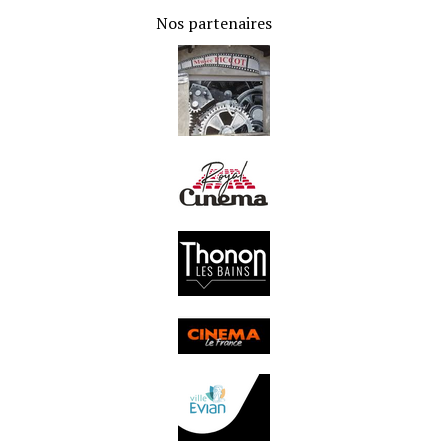
02 Mai :
Une pépite de Guillaume : Universal Soldier (
Le
Nos partenaires
cinéma d'hier
)
28 Avril :
Une nouvelle affiche réinventée (
Jeux
)
21 Avril :
Annonce de la soirée Nanars (
Accueil
)
16 Avril :
Fin de notre cycle "Comédie" (
Accueil
)
11 Avril :
Etes vous vraiment prêt à regarder cette vidéo
insolente ? (
Jeux - Vidéo
)
10 Avril :
Une nouvelle affiche cinéma à deviner (
Jeux
)
8 Avril :
Critique poétique de Rue Malaga (
Le cinéma
d'aujourd'hui
)
5 Avril :
Critique The drama (
Le cinéma d'aujourd'hui
)
4 Avril :
Résumé de la soirée fête du court métrage (
Hors
cycle
)
2 Avril :
La Haute-Savoie et le cinéma (
Hors cycle -
Réflexions
)
30 Mars :
4 perles en DVD dénichées par Guillaume (
Le
cinéma d'hier
)
30 Mars :
Annonce du cycle "Films d'ici" (
Accueil
)
27 Mars :
Que fait un chef costumier au cinéma ? (
métier
du cinéma
)
26 Mars :
Témoignage sur le concours du court-métrage
(
Concours court-métrage
)
24 Mars :
Annonce de la fête du court-métrage (
Hors cycle
)