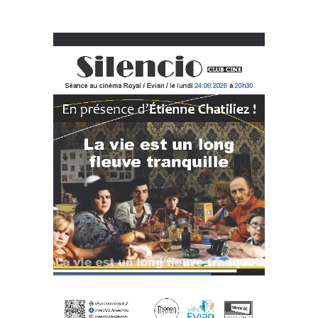
stigmatisant (
Le cinéma d'aujourd'hui
)
26 juillet :
Eric enthousiasmé par "De la Comédie-
Française" (
Le cinéma d'aujourd'hui
)
26 Juillet :
Compte rendu de la soirée japonaise aux
Nocturnes de Thonon par Céline (
Hors cycle
)
25 juillet :
L'Odysée vu par Eric et Guillaume (
Le cinéma
d'aujourd'hui
)
25 juillet :
Répliques et scènes de cinéma se confondent :
testez votre culture (9ème épisode) (
Jeux - vidéos
)
23 Juillet :
Un tourbillon de films avec la patte critique de
Guillaume (
Cinéma d'hier
)
22 Juillet :
Annonce soirée japonaise du 24 juillet 2026
(
Hors cycle
)
21 Juillet :
Les triplettes de Belleville ont célébré le Tour de
France (
Hors cycle
)
18 juillet :
Mais que fait un directeur de casting au cinéma ?
(
Métiers du cinéma
)
17 juillet :
Céline parle de vérité dans Le héros de Berlin
(
Le cinéma d'aujourd'hui
)
16 Juillet :
Il fallait bien être deux pour évaluer The Thing
de John Carpenter (
Cinéma d'hier
)
9 Juillet :
Découvrez Olivier Thouret à travers son premier