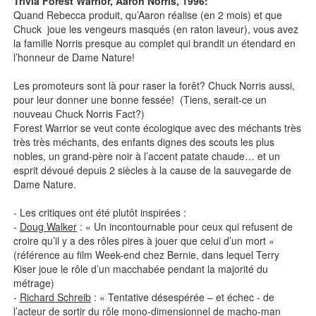
Trivia Forest Warrior, Aaron Norris, 1996:
Quand Rebecca produit, qu’Aaron réalise (en 2 mois) et que
Chuck joue les vengeurs masqués (en raton laveur), vous avez
la famille Norris presque au complet qui brandit un étendard en
l’honneur de Dame Nature!
Les promoteurs sont là pour raser la forêt? Chuck Norris aussi,
pour leur donner une bonne fessée! (Tiens, serait-ce un
nouveau Chuck Norris Fact?)
Forest Warrior se veut conte écologique avec des méchants très
très très méchants, des enfants dignes des scouts les plus
nobles, un grand-père noir à l’accent patate chaude… et un
esprit dévoué depuis 2 siècles à la cause de la sauvegarde de
Dame Nature.
- Les critiques ont été plutôt inspirées :
-
Doug Walker
: « Un incontournable pour ceux qui refusent de
croire qu’il y a des rôles pires à jouer que celui d’un mort »
(référence au film Week-end chez Bernie, dans lequel Terry
Kiser joue le rôle d’un macchabée pendant la majorité du
métrage)
-
Richard Schreib
: « Tentative désespérée – et échec - de
l’acteur de sortir du rôle mono-dimensionnel de macho-man