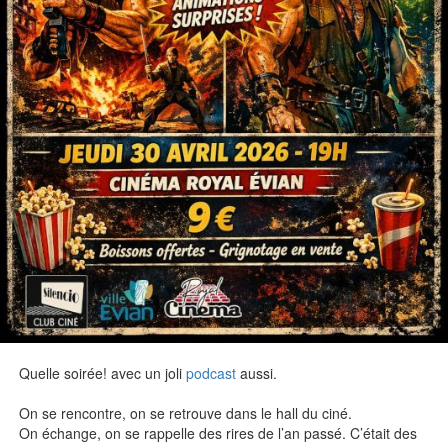
Quelle soirée! avec un joli
podcast
aussi.
On se rencontre, on se retrouve dans le hall du ciné.
On échange, on se rappelle des rires de l’an passé. C’était des