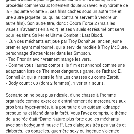
procédés commerciaux fortement douteux (avec le syndrome de
la « jaquette volante », ces films cachés sous un autre titre et
une autre jaquette, ou qui au contraire servent à vendre un
autre film). Son autre titre, donc : Cobra Force 2 (mais les
visuels n’avaient rien à voir), et ses visuels et résumé ont servi
pour les films Striker et Ultime Combat : Last Blood.
- L’un des méchants est joué par Troy Donahue, ancien jeune
premier ayant mal tourné, qui a servi de modèle à Troy McClure,
personnage d’acteur-loser dans les Simpson.
- Ted Prior dit avoir vraiment mangé les vers.
- Comme vous l’aurez compris, le film est annoncé comme une
adaptation libre de The most dangerous game, de Richard E.
Connell Jr, qui a inspiré le film Les chasses du comte Zaroff.
- Body count : 68 (dont 2 femmes), 1 ver et 1 souris.
Scénario on ne peut plus ridicule, d’une chasse à l’homme
organisée comme exercice d’entraînement de mercenaires aux
gros bras hyper-armés, à la poursuite d’un quidam kidnappé
presque nu et lâché dans la forêt. Vous l’avez compris, le thème
de la soirée était “Dame Nature plus forte que les méchants
avec son bodyguard musclé !”. Les dialogues très peu variés et
élaborés, les donzelles, guerrière sexy ou ingénue violentée,