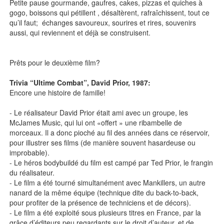
Petite pause gourmande, gaufres, cakes, pizzas et quiches à
gogo, boissons qui pétillent , désaltèrent, rafraîchissent, tout ce
qu’il faut; échanges savoureux, sourires et rires, souvenirs
aussi, qui reviennent et déjà se construisent.
Prêts pour le deuxième film?
Trivia “Ultime Combat”, David Prior, 1987:
Encore une histoire de famille!
- Le réalisateur David Prior était ami avec un groupe, les
McJames Music, qui lui ont «offert » une ribambelle de
morceaux. Il a donc pioché au fil des années dans ce réservoir,
pour illustrer ses films (de manière souvent hasardeuse ou
improbable).
- Le héros bodybuildé du film est campé par Ted Prior, le frangin
du réalisateur.
- Le film a été tourné simultanément avec Mankillers, un autre
nanard de la même équipe (technique dite du back-to-back,
pour profiter de la présence de techniciens et de décors).
- Le film a été exploité sous plusieurs titres en France, par la
grâce d’éditeurs peu regardants sur le droit d’auteur, et de