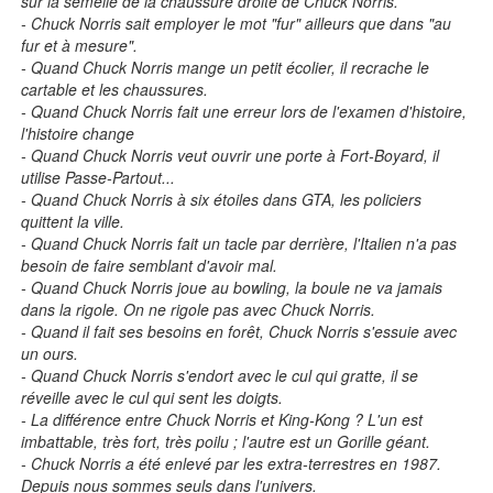
sur la semelle de la chaussure droite de Chuck Norris.
- Chuck Norris sait employer le mot "fur" ailleurs que dans "au
fur et à mesure".
- Quand Chuck Norris mange un petit écolier, il recrache le
cartable et les chaussures.
- Quand Chuck Norris fait une erreur lors de l'examen d'histoire,
l'histoire change
- Quand Chuck Norris veut ouvrir une porte à Fort-Boyard, il
utilise Passe-Partout...
- Quand Chuck Norris à six étoiles dans GTA, les policiers
quittent la ville.
- Quand Chuck Norris fait un tacle par derrière, l'Italien n'a pas
besoin de faire semblant d'avoir mal.
- Quand Chuck Norris joue au bowling, la boule ne va jamais
dans la rigole. On ne rigole pas avec Chuck Norris.
- Quand il fait ses besoins en forêt, Chuck Norris s'essuie avec
un ours.
- Quand Chuck Norris s'endort avec le cul qui gratte, il se
réveille avec le cul qui sent les doigts.
- La différence entre Chuck Norris et King-Kong ? L'un est
imbattable, très fort, très poilu ; l'autre est un Gorille géant.
- Chuck Norris a été enlevé par les extra-terrestres en 1987.
Depuis nous sommes seuls dans l'univers.