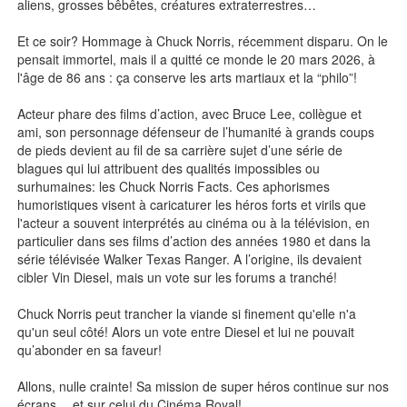
aliens, grosses bêbêtes, créatures extraterrestres…
Et ce soir? Hommage à Chuck Norris, récemment disparu. On le
pensait immortel, mais il a quitté ce monde le 20 mars 2026, à
l'âge de 86 ans : ça conserve les arts martiaux et la “philo”!
Acteur phare des films d’action, avec Bruce Lee, collègue et
ami, son personnage défenseur de l’humanité à grands coups
de pieds devient au fil de sa carrière sujet d’une série de
blagues qui lui attribuent des qualités impossibles ou
surhumaines: les Chuck Norris Facts. Ces aphorismes
humoristiques visent à caricaturer les héros forts et virils que
l'acteur a souvent interprétés au cinéma ou à la télévision, en
particulier dans ses films d’action des années 1980 et dans la
série télévisée Walker Texas Ranger. A l’origine, ils devaient
cibler Vin Diesel, mais un vote sur les forums a tranché!
Chuck Norris peut trancher la viande si finement qu'elle n'a
qu'un seul côté! Alors un vote entre Diesel et lui ne pouvait
qu’abonder en sa faveur!
Allons, nulle crainte! Sa mission de super héros continue sur nos
écrans… et sur celui du Cinéma Royal!