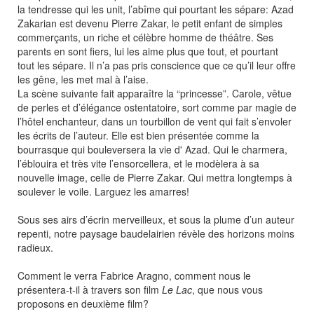
la tendresse qui les unit, l’abîme qui pourtant les sépare: Azad
Zakarian est devenu Pierre Zakar, le petit enfant de simples
commerçants, un riche et célèbre homme de théâtre. Ses
parents en sont fiers, lui les aime plus que tout, et pourtant
tout les sépare. Il n’a pas pris conscience que ce qu’il leur offre
les gêne, les met mal à l’aise.
La scène suivante fait apparaître la “princesse”. Carole, vêtue
de perles et d’élégance ostentatoire, sort comme par magie de
l’hôtel enchanteur, dans un tourbillon de vent qui fait s’envoler
les écrits de l’auteur. Elle est bien présentée comme la
bourrasque qui bouleversera la vie d' Azad. Qui le charmera,
l’éblouira et très vite l’ensorcellera, et le modèlera à sa
nouvelle image, celle de Pierre Zakar. Qui mettra longtemps à
soulever le voile. Larguez les amarres!
Sous ses airs d’écrin merveilleux, et sous la plume d’un auteur
repenti, notre paysage baudelairien révèle des horizons moins
radieux.
Comment le verra Fabrice Aragno, comment nous le
présentera-t-il à travers son film
Le Lac
, que nous vous
proposons en deuxième film?