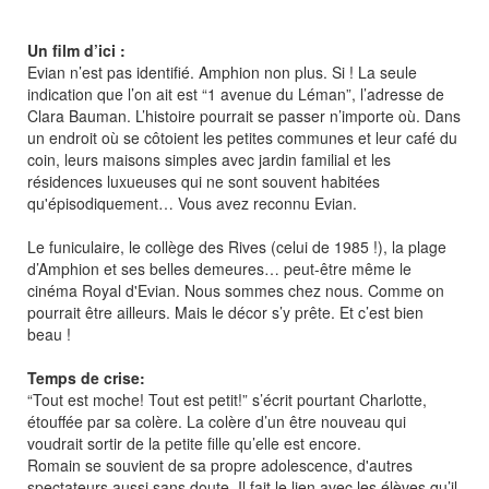
Un film d’ici :
Evian n’est pas identifié. Amphion non plus. Si ! La seule
indication que l’on ait est “1 avenue du Léman”, l’adresse de
Clara Bauman. L’histoire pourrait se passer n’importe où. Dans
un endroit où se côtoient les petites communes et leur café du
coin, leurs maisons simples avec jardin familial et les
résidences luxueuses qui ne sont souvent habitées
qu'épisodiquement… Vous avez reconnu Evian.
Le funiculaire, le collège des Rives (celui de 1985 !), la plage
d’Amphion et ses belles demeures… peut-être même le
cinéma Royal d'Evian. Nous sommes chez nous. Comme on
pourrait être ailleurs. Mais le décor s’y prête. Et c’est bien
beau !
Temps de crise:
“Tout est moche! Tout est petit!” s’écrit pourtant Charlotte,
étouffée par sa colère. La colère d’un être nouveau qui
voudrait sortir de la petite fille qu’elle est encore.
Romain se souvient de sa propre adolescence, d'autres
spectateurs aussi sans doute. Il fait le lien avec les élèves qu’il