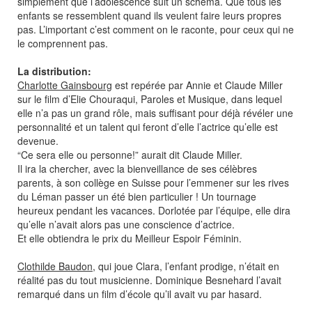
simplement que l’adolescence suit un schéma. Que tous les
enfants se ressemblent quand ils veulent faire leurs propres
pas. L’important c’est comment on le raconte, pour ceux qui ne
le comprennent pas.
La distribution:
Charlotte Gainsbourg
est repérée par Annie et Claude Miller
sur le film d’Elie Chouraqui, Paroles et Musique, dans lequel
elle n’a pas un grand rôle, mais suffisant pour déjà révéler une
personnalité et un talent qui feront d’elle l’actrice qu’elle est
devenue.
“Ce sera elle ou personne!” aurait dit Claude Miller.
Il ira la chercher, avec la bienveillance de ses célèbres
parents, à son collège en Suisse pour l’emmener sur les rives
du Léman passer un été bien particulier ! Un tournage
heureux pendant les vacances. Dorlotée par l’équipe, elle dira
qu’elle n’avait alors pas une conscience d’actrice.
Et elle obtiendra le prix du Meilleur Espoir Féminin.
Clothilde Baudon
, qui joue Clara, l’enfant prodige, n’était en
réalité pas du tout musicienne. Dominique Besnehard l’avait
remarqué dans un film d’école qu’il avait vu par hasard.