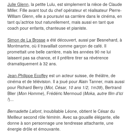
Julie Glenn
, la petite Lulu, est simplement la nièce de Claude
Miller. Fille avant tout du chef opérateur et réalisateur Pierre-
William Glenn, elle a poursuivi sa carrière dans le cinéma, en
tant qu’actrice tout naturellement, mais aussi en tant que
coach pour enfants, chanteuse et pianiste.
Simon de La Brosse
a été découvert, aussi par Besnehard, à
Montmartre, où il travaillait comme garçon de café. Il
promettait une belle carrière, mais les années 90 ne lui
laissent pas sa chance, et il préfère tirer sa révérence
dramatiquement à 32 ans.
Jean-Philippe Ecoffey
est un acteur suisse, de théâtre, de
cinéma et de télévision. Il a joué pour Alain Tanner, mais aussi
pour Richard Berry (
Moi, César, 10 ans 1/2, 1m39
), Bertrand
Blier (
Mon Homme
), Frédéric Mermoud (
Moka, autre film d’ici
!
)...
Bernadette Lafont
, inoubliable Léone, obtient le César du
Meilleur second rôle féminin. Avec sa gouaille élégante, elle
donne à son personnage une tendresse attachante, une
énergie drôle et émouvante.