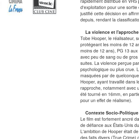
rapidement distribué en VHS p
d'exploitation pour une sortie
justifié cette décision en affir
depuis, rendant la classificati
La violence et l'approch
Tobe Hooper, le réalisateur, so
protégeant les moins de 12 an
moins de 12 ans), PG 13 aux Ét
avec peu de sang ou de gros p
suites. La violence perçue par
psychologique ou plus crue. 
masquées par de quelconques
Hooper, ayant travaillé dans le
rapproche, notamment avec un
été tourné en 16mm, en partie
pour un effet de réalisme).
Contexte Socio-Politique 
Le film est fortement ancré 
de défiance aux États-Unis du
L'ambition de Hooper était de 
des faits divers (True Crime) 