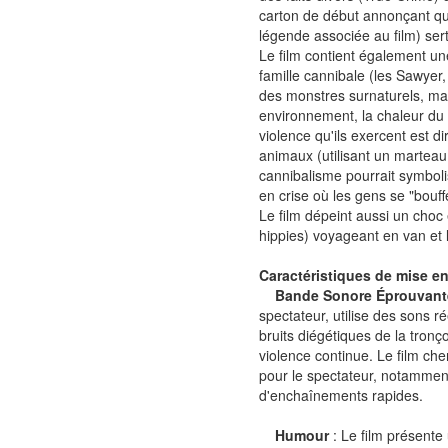
carton de début annonçant que 
légende associée au film) sert
Le film contient également une 
famille cannibale (les Sawyer
des monstres surnaturels, ma
environnement, la chaleur du T
violence qu'ils exercent est d
animaux (utilisant un martea
cannibalisme pourrait symbolis
en crise où les gens se "bouff
Le film dépeint aussi un choc
hippies) voyageant en van et l
Caractéristiques de mise e
Bande Sonore Éprouvant
spectateur, utilise des sons r
bruits diégétiques de la tro
violence continue. Le film ch
pour le spectateur, notamment
d'enchaînements rapides.
Humour
: Le film présente