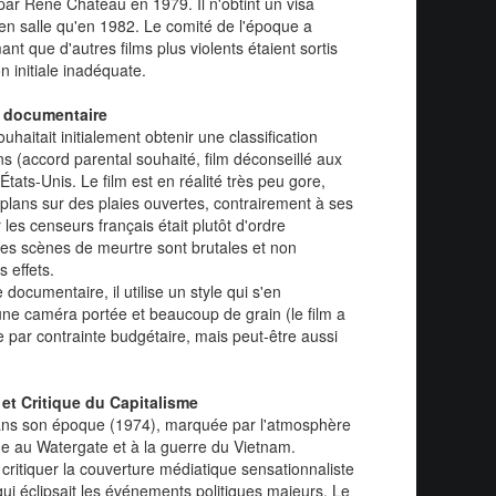
ar René Château en 1979. Il n'obtint un visa
 en salle qu'en 1982. Le comité de l'époque a
mant que d'autres films plus violents étaient sortis
on initiale inadéquate.
e documentaire
uhaitait initialement obtenir une classification
s (accord parental souhaité, film déconseillé aux
ats-Unis. Le film est en réalité très peu gore,
lans sur des plaies ouvertes, contrairement à ses
 les censeurs français était plutôt d'ordre
Les scènes de meurtre sont brutales et non
 effets.
 documentaire, il utilise un style qui s'en
e caméra portée et beaucoup de grain (le film a
 par contrainte budgétaire, mais peut-être aussi
et Critique du Capitalisme
dans son époque (1974), marquée par l'atmosphère
e au Watergate et à la guerre du Vietnam.
critiquer la couverture médiatique sensationnaliste
qui éclipsait les événements politiques majeurs. Le