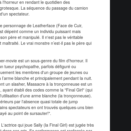
 à l'horreur en rendant le quotidien des
 et grotesque. La séquence du passage du camion
 d'un spectateur.
Le personnage de Leatherface (Face de Cuir,
st dépeint comme un individu puissant mais
on père et manipulé. Il n'est pas le véritable
 maltraité. Le vrai monstre n’est-il pas le père qui
her-movie est un sous-genre du film d'horreur. Il
n tueur psychopathe, parfois défiguré ou
quement les membres d'un groupe de jeunes ou
 l’arme blanche et principalement pendant la nuit.
ment un slasher, Massacre à la tronçonneuse est un
, ayant établi des codes comme la "Final Girl" (qui
l'utilisation d'une arme blanche (la tronçonneuse).
ltérieurs par l'absence quasi totale de jump
tains spectateurs en ont trouvés quelques-uns bien
rayé au point de sursauter!".
 L'actrice qui joue Sally (la Final Girl) est jugée très
t dans ses cris. Sa performance est renforcée par