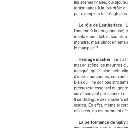
les scènes finales, qui ajoute
tortionnaires à la fois drôle
par exemple a fait réagir plus
Le rôle de Leatherface
: 
l'homme à la tronçonneuse) e
mentalement faible, soumis à s
monstre, mais plutôt un enfant
le manipule ?
Héritage slasher
: Le slas
met en scène les meurtres d'u
masqué, qui élimine méthodi
d'autres personnes, souvent à
Bien qu'il ne soit pas stricte
précurseur essentiel du genre
survit souvent par chance) et 
Il se distingue des slashers u
scares. En effet, même si cer
efficaces, on est rarement eff
La performance de Sally
:
convaincante, particulièremen