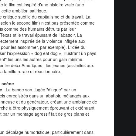
le film est inspiré d'une histoire vraie (une
 cette ambition satirique.
critique subtile du capitalisme et du travail. La
, selon le second film) n'est pas présentée comme
is comme des humains détruits par leur
exas et le travail épuisant de l'abattoir. La
irectement inspirée de la violence infligée aux
u pour les assommer, par exemple). L'idée du
er l'expression « dog eat dog », illustrant un pays
ent" les uns les autres pour un gain minime.
 entre deux Amériques : les jeunes (assimilés aux
a famille rurale et réactionnaire.
n scène
e
: La bande son, jugée "dingue" par un
éels enregistrés dans un abattoir, mélangés aux
nçonneuse et du générateur, créant une ambiance de
erche à être physiquement éprouvant et exténuant
 par un montage agressif fait de gros plans et
 un décalage humoristique, particulièrement dans