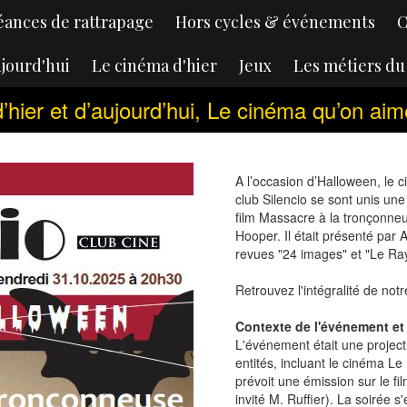
éances de rattrapage
Hors cycles & événements
C
jourd'hui
Le cinéma d'hier
Jeux
Les métiers d
 d’hier et d’aujourd’hui, Le cinéma qu’on a
A l’occasion d’Halloween, le 
club Silencio se sont unis une 
film Massacre à la tronçonn
Hooper. Il était présenté par 
revues "24 images" et "Le Ra
Retrouvez l'intégralité de notr
Contexte de l'événement et
L'événement était une project
entités, incluant le cinéma L
prévoit une émission sur le fil
invité M. Ruffier). La soirée