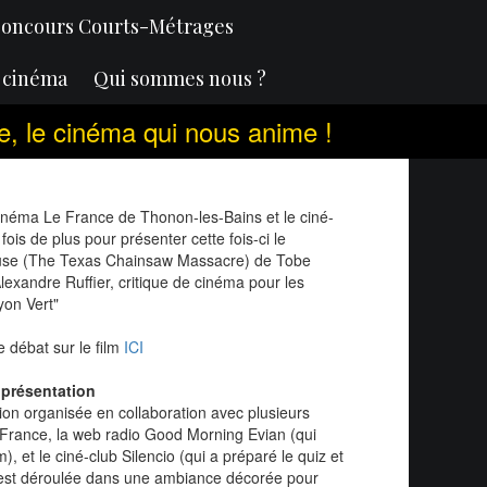
oncours Courts-Métrages
u cinéma
Qui sommes nous ?
ime, le cinéma qui nous anime !
cinéma Le France de Thonon-les-Bains et le ciné-
fois de plus pour présenter cette fois-ci le
euse (The Texas Chainsaw Massacre) de Tobe
Alexandre Ruffier, critique de cinéma pour les
yon Vert"
e débat sur le film
ICI
 présentation
ion organisée en collaboration avec plusieurs
e France, la web radio Good Morning Evian (qui
m), et le ciné-club Silencio (qui a préparé le quiz et
 s'est déroulée dans une ambiance décorée pour