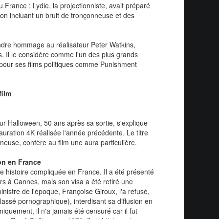
 France : Lydie, la projectionniste, avait préparé
on incluant un bruit de tronçonneuse et des
endre hommage au réalisateur Peter Watkins,
. Il le considère comme l'un des plus grands
u pour ses films politiques comme Punishment
film
our Halloween, 50 ans après sa sortie, s'explique
uration 4K réalisée l'année précédente. Le titre
use, confère au film une aura particulière.
ion en France
ne histoire compliquée en France. Il a été présenté
rs à Cannes, mais son visa a été retiré une
nistre de l'époque, Françoise Giroux, l'a refusé,
classé pornographique), interdisant sa diffusion en
iquement, il n'a jamais été censuré car il fut