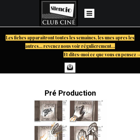
Les fiches apparaitront toutes les semaines, les unes apres les
autres... revenez nous voir régulierement...
Et dîtes-moi ce que vous en pensez ->
Pré Production