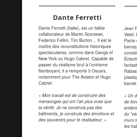
Dante Ferretti
Dante Ferretti (Italie), est un fidèle
Jean R
collaborateur de Martin Scorsese,
Vatel,
Federico Fellini, Tim Burton… Il est le
Pacte 
maître des reconstitutions historiques
baroque
spectaculaires, comme dans Gangs of
consid
New York ou Hugo Cabret. Capable de
Éclect
passer du réalisme brut à l’onirisme
fantas
flamboyant, il a remporté 3 Oscars,
Rabass
notamment pour The Aviator et Hugo
plasti
Cabret.
bande 
« Mon travail est de construire des
« Un d
mensonges qui ont l'air plus vrais que
de fon
la vérité. Je ne construis pas des
entièr
bâtiments, je construis des émotions et
du "véc
des souvenirs pour le réalisateur. »
murs t
les hab