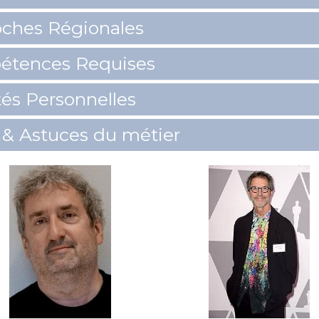
ches Régionales
étences Requises
tés Personnelles
 & Astuces du métier