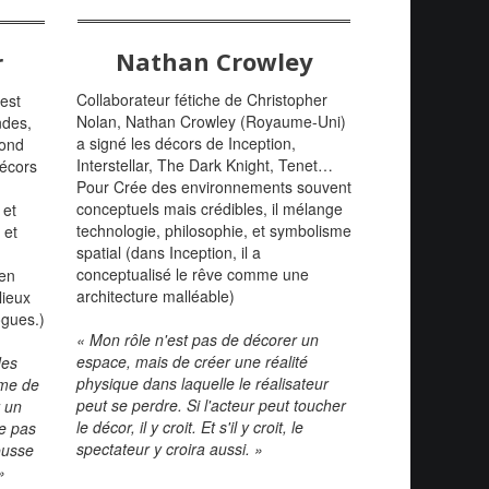
Nathan Crowley
r
Collaborateur fétiche de Christopher
est
Nolan, Nathan Crowley (Royaume-Uni)
ndes,
a signé les décors de Inception,
Bond
Interstellar, The Dark Knight, Tenet…
décors
Pour Crée des environnements souvent
conceptuels mais crédibles, il mélange
 et
technologie, philosophie, et symbolisme
 et
spatial (dans Inception, il a
conceptualisé le rêve comme une
 en
architecture malléable)
lieux
ogues.)
« Mon rôle n'est pas de décorer un
espace, mais de créer une réalité
des
physique dans laquelle le réalisateur
âme de
peut se perdre. Si l'acteur peut toucher
r un
le décor, il y croit. Et s'il y croit, le
e pas
spectateur y croira aussi. »
pousse
»