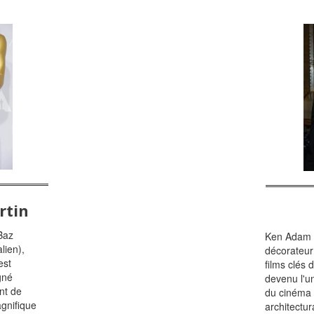
rtin
Baz
Ken Adam (
lien),
décorateur 
est
films clés d
gné
devenu l'u
nt de
du cinéma 
gnifique
architectur