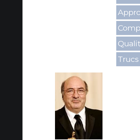
Appro
Comp
Quali
Trucs