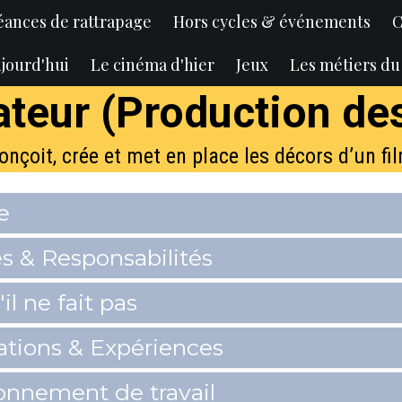
éances de rattrapage
Hors cycles & événements
C
jourd'hui
Le cinéma d'hier
Jeux
Les métiers d
teur (Production de
onçoit, crée et met en place les décors d’un fi
e
s & Responsabilités
il ne fait pas
tions & Expériences
onnement de travail