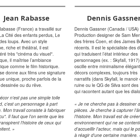
Jean Rabasse
Dennis Gassne
abasse (France) a travaillé sur
Dennis Gassner (Canada / USA) 
 La Cité des enfants perdus, Le
Production designer de Sam Me
des loups. Avec un style
des frères Coen, et des James 
, riche et théâtral, il est
récents. Il est le spécialiste des 
éré très "cinéma du visuel".
qui traduisent l’état intérieur des
ique, il maîtrise l’ambiance
personnages (ex. : Skyfall, 1917)
tique comme le film historique.
oscille entre minimalisme élégant
e donne aux films une signature
décors complexes, toujours très
que unique, proche parfois de la
narratifs (dans Skyfall, le manoir
dessinée ou du rêve.
ruine ou le QG de Silva sont des 
qui racontent autant que les dial
écor n'est pas une simple toile
d, c'est un personnage à part
« Je ne cherche pas à dessiner 
e. Mon travail consiste à fabriquer
pièces. Je cherche à capturer l'
u". Il faut que l'on sente que les
l'histoire. Mon travail est de crée
ranspirent l'histoire de ceux qui
environnement qui ne se content
itent. »
d'accueillir l'acteur, mais qui le 
à réagir d'une certaine manière. 