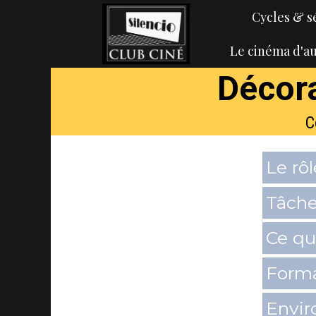
Cycles & s
Le cinéma d'au
Décora
C
Le rôl
Tâche
Ce qu'
Forma
Envir