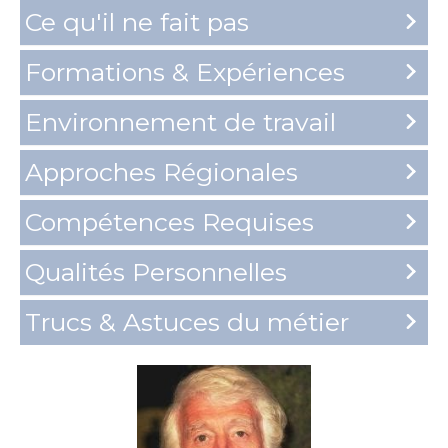
Ce qu'il ne fait pas
Formations & Expériences
Environnement de travail
Approches Régionales
Compétences Requises
Qualités Personnelles
Trucs & Astuces du métier