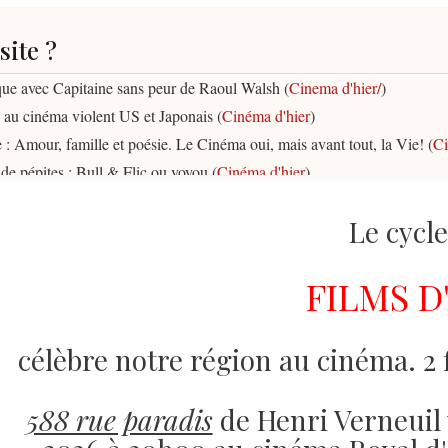
site ?
ique avec Capitaine sans peur de Raoul Walsh (
Cinema d'hier/
)
au cinéma violent US et Japonais (
Cinéma d'hier
)
 : Amour, famille et poésie. Le Cinéma oui, mais avant tout, la Vie! (
Ci
de pépites : Bull & Flic ou voyou (
Cinéma d'hier
)
s métiers du cinéma (
Hors cycle - Réflexions
)
Le cycl
oétiquement par Céline (
Cinéma d'hier
)
bain à Genève (
Hors cycle - Réflexions
)
FILMS D'
ière pour le troisième film de notre cycle "Films d'ici" : Le Lac (
Acc
e geek vus par Guillaume - Série B quand tu nous tiens... (
Le cinéma d
ars, edition 2026 (
Hors cycles
)
célèbre notre région au cinéma. 2 
me : Monkey Man et Les tsiganes montent au ciel (
Le cinéma d'hier
)
écouvrez les 4 grandes méthodes d'apprentissage (
Métiers du cinéma
)
588 rue paradis
de Henri Verneuil 
c l'éclairage Netflix? (
Hors cycle - Réflexions
)