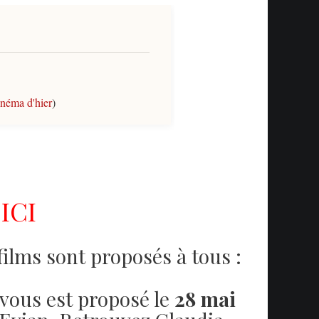
néma d'hier
)
e
ICI
ueil
)
'hier
)
films sont proposés à tous :
vous est proposé le
28 mai