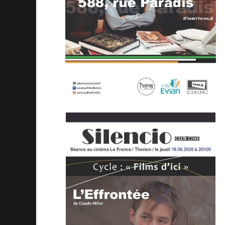
02 Mai :
Une pépite de Guillaume
28 Avril :
Une nouvelle affiche r
21 Avril :
Annonce de la soirée 
16 Avril :
Fin de notre cycle "Co
11 Avril :
Etes vous vraiment prêt
10 Avril :
Une nouvelle affiche c
8 Avril :
Critique poétique de Ru
5 Avril :
Critique The drama (
Le
4 Avril :
Résumé de la soirée fête
2 Avril :
La Haute-Savoie et le c
30 Mars :
4 perles en DVD dénic
30 Mars :
Annonce du cycle "Film
27 Mars :
Que fait un chef costu
26 Mars :
Témoignage sur le con
24 Mars :
Annonce de la fête du 
24 Mars :
Critique "Les rayons e