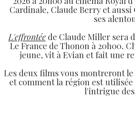
2026 à 20h00 au cinéma Royal d'
 : Universal Soldier (
Le cinéma d'hier
)
Cardinale, Claude Berry et aussi
éinventée (
Jeux
)
ses alentou
Nanars (
Accueil
)
médie" (
Accueil
)
L'effrontée
de Claude Miller sera 
 à regarder cette vidéo insolente ? (
Jeux - Vidéo
)
inéma à deviner (
Le France de Thonon à 20h00. Ch
Jeux
)
e Malaga (
Le cinéma d'aujourd'hui
)
jeune, vit à Evian et fait une r
 cinéma d'aujourd'hui
)
 du court métrage (
Hors cycle
)
Les deux films vous montreront le l
inéma (
Hors cycle - Réflexions
)
et comment la région est utilisé
hées par Guillaume (
Le cinéma d'hier
)
l'intrigue des
s d'ici" (
Accueil
)
mier au cinéma ? (
métier du cinéma
)
cours du court-métrage (
Concours court-métrage
)
court-métrage (
Hors cycle
)
t les ombres" (
Le cinéma d'aujourd'hui
)