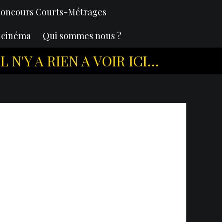
oncours Courts-Métrages
u cinéma
Qui sommes nous ?
'Y A RIEN A VOIR ICI...