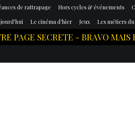
éances de rattrapage
Hors cycles & événements
C
jourd'hui
Le cinéma d'hier
Jeux
Les métiers d
 PAGE SECRETE - BRAVO MAIS IL N