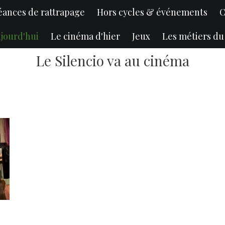
éances de rattrapage
Hors cycles & événements
C
jourd'hui
Le cinéma d'hier
Jeux
Les métiers d
Le Silencio va au cinéma