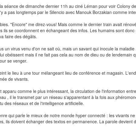
 à la séance de dimanche dernier 11h au ciné Léman pour voir Colony d
 n'y a pas longtemps par le Silencio avec Manouk Borzakian comme inter
mbies. "Encore" me direz-vous! Mais comme le dernier train avait réno
ais ils se coordonnent en échangeant des infos. Les humains sont donc 
va faire des dégâts.
 un virus venu d'on ne sait où, mais un savant qui inocule la maladie 
s lui obéissent mais il ne fait pas cela au nom de dieu ou de lendemain 
our se venger.
treint le lieu à une tour mélangeant lieu de conférence et magasin. L'endr
née de vivants.
t apparu comme le plus intéressant, la circulation de l'information entre
au , il le transmet par un réseau s'apparentant à la fois aux phéromo
 des réseaux et de l'intelligence artificielle.
genre qui parle le mieux de notre monde hyper connecté : les vivants ne
ies, ils doivent échanger des textos en permanence. La parole devient 