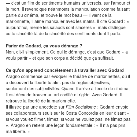
— c'est un film de sentiments humains universels, sur l'amour et
la mort. Il revendique néanmoins la manipulation comme faisant
partie du cinéma, et trouve le mot beau — il vient de la
marionnette, il aime manipuler avec les mains. Il cite Godard : «
aujourd'hui, même les salauds sont sincères », mais distingue
cette sincérité-là de la sincérité des sentiments dont il parle.
Parler de Godard, ça vous dérange ?
Non, dit-il simplement. Ce qui le dérange, c'est que Godard « a
voulu partir » et que son corps a décidé que ça suffisait.
Ce qu'on apprend concrètement à travailler avec Godard
Aragno commence par évoquer le théâtre de marionnettes, où il
a découvert la liberté totale : pas de règles objectives,
seulement des subjectivités. Quand il arrive à l'école de cinéma,
il est déçu de trouver un art codifié et rigide. Avec Godard, il
retrouve la liberté de la marionnette.
Il illustre par une anecdote sur
Film Socialisme
: Godard envoie
ses collaborateurs seuls sur le Costa Concordia en leur disant «
si vous voulez filmer, filmez, si vous ne voulez pas, ne filmez pas
». Aragno en retient une leçon fondamentale : « Il n'a pas pris
ma liberté. »