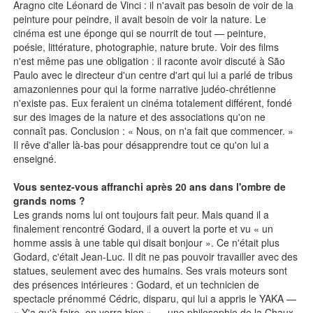
Aragno cite Léonard de Vinci : il n'avait pas besoin de voir de la
peinture pour peindre, il avait besoin de voir la nature. Le
cinéma est une éponge qui se nourrit de tout — peinture,
poésie, littérature, photographie, nature brute. Voir des films
n'est même pas une obligation : il raconte avoir discuté à São
Paulo avec le directeur d'un centre d'art qui lui a parlé de tribus
amazoniennes pour qui la forme narrative judéo-chrétienne
n'existe pas. Eux feraient un cinéma totalement différent, fondé
sur des images de la nature et des associations qu'on ne
connaît pas. Conclusion : « Nous, on n'a fait que commencer. »
Il rêve d'aller là-bas pour désapprendre tout ce qu'on lui a
enseigné.
Vous sentez-vous affranchi après 20 ans dans l'ombre de
grands noms ?
Les grands noms lui ont toujours fait peur. Mais quand il a
finalement rencontré Godard, il a ouvert la porte et vu « un
homme assis à une table qui disait bonjour ». Ce n'était plus
Godard, c'était Jean-Luc. Il dit ne pas pouvoir travailler avec des
statues, seulement avec des humains. Ses vrais moteurs sont
des présences intérieures : Godard, et un technicien de
spectacle prénommé Cédric, disparu, qui lui a appris le YAKA —
« Y'a qu'à faire, on verra bien » — une philosophie de la Chaux-