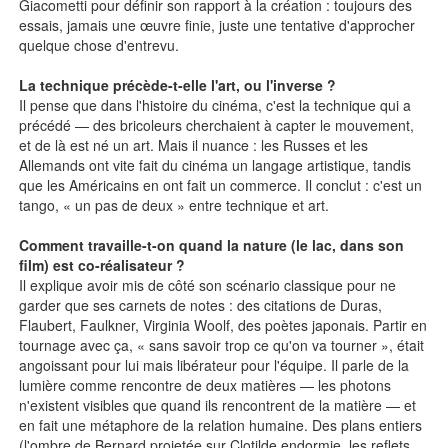
Giacometti pour définir son rapport à la création : toujours des
essais, jamais une œuvre finie, juste une tentative d'approcher
quelque chose d'entrevu.
La technique précède-t-elle l'art, ou l'inverse ?
Il pense que dans l'histoire du cinéma, c'est la technique qui a
précédé — des bricoleurs cherchaient à capter le mouvement,
et de là est né un art. Mais il nuance : les Russes et les
Allemands ont vite fait du cinéma un langage artistique, tandis
que les Américains en ont fait un commerce. Il conclut : c'est un
tango, « un pas de deux » entre technique et art.
Comment travaille-t-on quand la nature (le lac, dans son
film) est co-réalisateur ?
Il explique avoir mis de côté son scénario classique pour ne
garder que ses carnets de notes : des citations de Duras,
Flaubert, Faulkner, Virginia Woolf, des poètes japonais. Partir en
tournage avec ça, « sans savoir trop ce qu'on va tourner », était
angoissant pour lui mais libérateur pour l'équipe. Il parle de la
lumière comme rencontre de deux matières — les photons
n'existent visibles que quand ils rencontrent de la matière — et
en fait une métaphore de la relation humaine. Des plans entiers
(l'ombre de Bernard projetée sur Clotilde endormie, les reflets