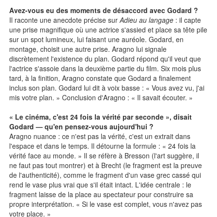
Avez-vous eu des moments de désaccord avec Godard ?
Il raconte une anecdote précise sur
Adieu au langage
: il capte
une prise magnifique où une actrice s'assied et place sa tête pile
sur un spot lumineux, lui faisant une auréole. Godard, en
montage, choisit une autre prise. Aragno lui signale
discrètement l'existence du plan. Godard répond qu'il veut que
l'actrice s'assoie dans la deuxième partie du film. Six mois plus
tard, à la finition, Aragno constate que Godard a finalement
inclus son plan. Godard lui dit à voix basse : « Vous avez vu, j'ai
mis votre plan. » Conclusion d'Aragno : « Il savait écouter. »
« Le cinéma, c'est 24 fois la vérité par seconde », disait
Godard — qu'en pensez-vous aujourd'hui ?
Aragno nuance : ce n'est pas la vérité, c'est un extrait dans
l'espace et dans le temps. Il détourne la formule : « 24 fois la
vérité face au monde. » Il se réfère à Bresson (l'art suggère, il
ne faut pas tout montrer) et à Brecht (le fragment est la preuve
de l'authenticité), comme le fragment d'un vase grec cassé qui
rend le vase plus vrai que s'il était intact. L'idée centrale : le
fragment laisse de la place au spectateur pour construire sa
propre interprétation. « Si le vase est complet, vous n'avez pas
votre place. »