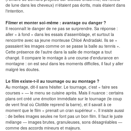
de lune dans les cheveux) n'étaient pas écrits, mais étaient dans
l'intention.
Filmer et monter soi-même : avantage ou danger ?
Il reconnaît le danger de ne pas se surprendre. Sa réponse :
aller « à fond » dans les essais d'assemblage, et surtout la
rencontre avec sa jeune monteuse Chloé Andradaki. Ils se «
passaient les images comme on se passe la balle au tennis ».
Cette présence de l'autre dans la salle de montage a tout
changé. Il compare le montage à une course d'endurance en
montagne : on est seul dans les moments difficiles, il faut y aller
malgré les doutes.
Le film existe-t-il au tournage ou au montage ?
Au montage, dit-il sans hésiter. Le tournage, c'est « faire ses
courses » — le menu se cuisine après. Mais il nuance : certains
plans ont créé une émotion immédiate sur le tournage (le coup
de vent final où Clotilde reprend la barre), et il savait à ce
moment que le film « prenait un cran supérieur ». Il insiste aussi
: de belles images seules ne font pas un bon film. Il faut le juste
mélange — images brutes, granuleuses, sons désagréables —
comme des accords mineurs et majeurs.